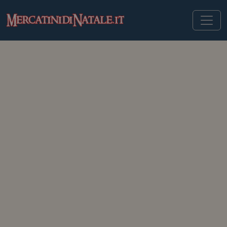
MERCATINIDINATALE.IT
>
MERCATINI DI NATALE IN FRANCIA
>
RIQUEWIHR
Mercatini di Natale di
Riquewihr