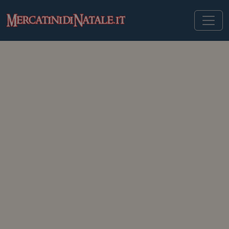
MERCATINIDINATALE.IT
>
MERCATINI DI NATALE IN BELGIO
>
ANVERSA
Mercatini di Natale di
Anversa