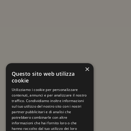
ISCRIVITI ALLA NEWSLETTER
Resta sempre aggiornato su viaggi e novità
×
a tema Mercatini di Natale!
Questo sito web utilizza
cookie
La tua email
Utilizziamo i cookie per personalizzare
contenuti, annunci e per analizzare il nostro
traffico. Condividiamo inoltre informazioni
sul tuo utilizzo del nostro sito con i nostri
partner pubblicitari e di analisi che
potrebbero combinarle con altre
informazioni che hai fornito loro o che
hanno raccolto dal tuo utilizzo dei loro