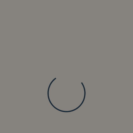
continuato a crescere, attirando espositori da ogni
angolo della regione e oltre. Gli artigiani locali
presentano creazioni uniche, tramandando antiche
tecniche di lavorazione che raccontano la storia e la
cultura delle Fiandre.
Dove si Svolgono i Mercatini di
Natale di Anversa
Il mercatino natalizio di Anversa si sviluppa nel cuore
del centro storico, toccando alcune delle piazze più
iconiche della città. La Grote Markt è il fulcro principale
della celebrazione, dove le bancarelle si dispongono
attorno agli edifici storici illuminati, creando
un’atmosfera suggestiva e accogliente.
La Groenplaats, dominata dalla maestosa Cattedrale