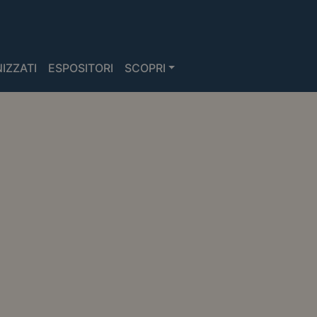
IZZATI
ESPOSITORI
SCOPRI
SCOPRI I NOSTRI
VIAGGI
GUADAGNA VISIBILITÀ