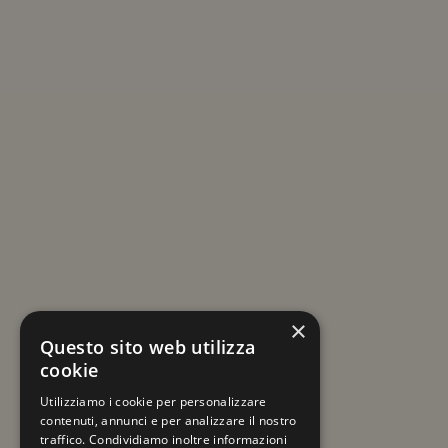
ISCRIVITI ALLA NEWSLETTER
Resta sempre aggiornato su viaggi e novità
×
a tema Mercatini di Natale!
Questo sito web utilizza
cookie
La tua email
Utilizziamo i cookie per personalizzare
contenuti, annunci e per analizzare il nostro
traffico. Condividiamo inoltre informazioni