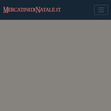
MERCATINIDINATALE.IT
>
MERCATINI DI NATALE IN AUSTRIA
>
HALLSTATT
Mercatini di Natale di
Hallstatt