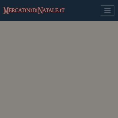
MERCATINIDINATALE.IT
>
MERCATINI DI NATALE IN ITALIA
>
IMOLA
Mercatini di Natale di Imola