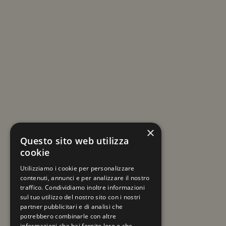
ISCRIVITI ALLA NEWSLETTER
Resta sempre aggiornato su viaggi e novità
×
a tema Mercatini di Natale!
Questo sito web utilizza
cookie
La tua email
Utilizziamo i cookie per personalizzare
contenuti, annunci e per analizzare il nostro
traffico. Condividiamo inoltre informazioni
sul tuo utilizzo del nostro sito con i nostri
partner pubblicitari e di analisi che
potrebbero combinarle con altre
informazioni che hai fornito loro o che