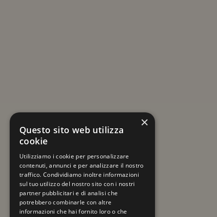
ISCRIVITI ALLA NEWSLETTER
Resta sempre aggiornato su viaggi e novità
×
a tema Mercatini di Natale!
Questo sito web utilizza
cookie
La tua email
Utilizziamo i cookie per personalizzare
contenuti, annunci e per analizzare il nostro
traffico. Condividiamo inoltre informazioni
sul tuo utilizzo del nostro sito con i nostri
partner pubblicitari e di analisi che
potrebbero combinarle con altre
informazioni che hai fornito loro o che