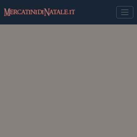
MERCATINIDINATALE.IT
>
MERCATINI DI NATALE IN ITALIA
>
MELTINA
Mercatini di Natale di
Meltina