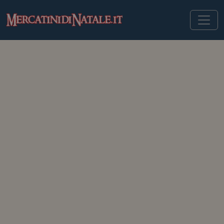
MERCATINIDINATALE.IT
>
MERCATINI DI NATALE IN ITALIA
>
OCCHIOBELLO
Mercatini di Natale di
Occhiobello