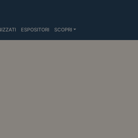
IZZATI
ESPOSITORI
SCOPRI
SCOPRI I NOSTRI
VIAGGI
GUADAGNA VISIBILITÀ