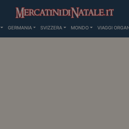
GERMANIA
SVIZZERA
MONDO
VIAGGI ORGAN
I DI NATALE IN ITALIA
>
PERGINE VALSUGANA
ale di Pergine