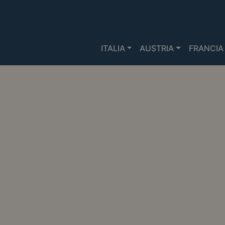
ITALIA
AUSTRIA
FRANCIA
MERCATINIDINATALE.IT
>
MERCATIN
Mercatini di Nat