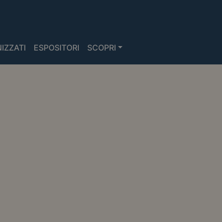
IZZATI
ESPOSITORI
SCOPRI
SCOPRI I NOSTRI
VIAGGI
GUADAGNA VISIBILITÀ