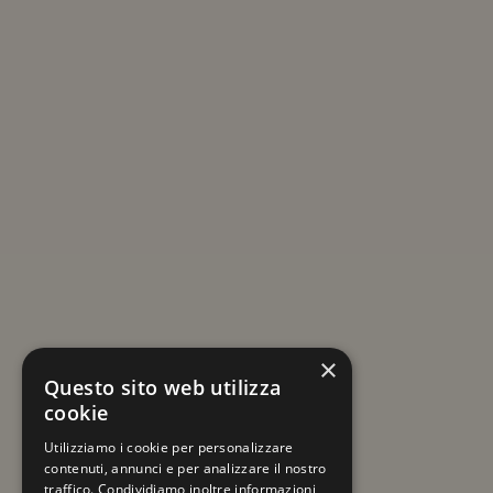
ISCRIVITI ALLA NEWSLETTER
Resta sempre aggiornato su viaggi e novità
×
a tema Mercatini di Natale!
Questo sito web utilizza
cookie
La tua email
Utilizziamo i cookie per personalizzare
contenuti, annunci e per analizzare il nostro
traffico. Condividiamo inoltre informazioni