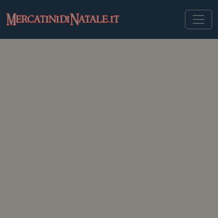
MERCATINIDINATALE.IT
>
MERCATINI DI NATALE IN ITALIA
>
UDINE
Mercatini di Natale di Udine