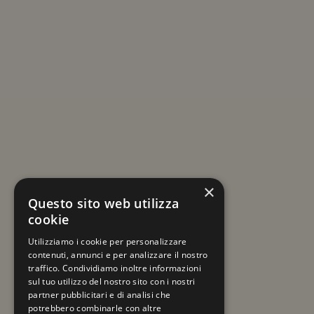
ISCRIVITI ALLA NEWSLETTER
Resta sempre aggiornato su viaggi e novità
×
a tema Mercatini di Natale!
Questo sito web utilizza
cookie
La tua email
Utilizziamo i cookie per personalizzare
contenuti, annunci e per analizzare il nostro
traffico. Condividiamo inoltre informazioni
sul tuo utilizzo del nostro sito con i nostri
partner pubblicitari e di analisi che
potrebbero combinarle con altre