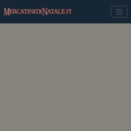
MERCATINIDINATALE.IT
>
MERCATINI DI NATALE IN GERMANIA
>
WEIMAR
Mercatini di Natale di
Weimar